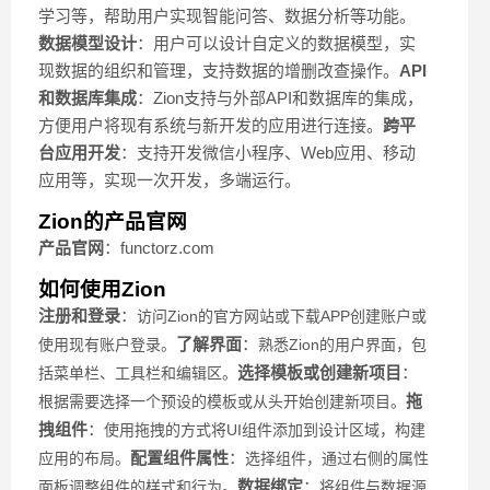
学习等，帮助用户实现智能问答、数据分析等功能。
数据模型设计
：用户可以设计自定义的数据模型，实
现数据的组织和管理，支持数据的增删改查操作。
API
和数据库集成
：Zion支持与外部API和数据库的集成，
方便用户将现有系统与新开发的应用进行连接。
跨平
台应用开发
：支持开发微信小程序、Web应用、移动
应用等，实现一次开发，多端运行。
Zion的产品官网
产品官网
：functorz.com
如何使用Zion
注册和登录
：
访问Zion的官方网站或下载APP
创建账户或
了解界面
：
使用现有账户登录。
熟悉Zion的用户界面，包
选择模板或创建新项目
：
括菜单栏、工具栏和编辑区。
拖
根据需要选择一个预设的模板或从头开始创建新项目。
拽组件
：
使用拖拽的方式将UI组件添加到设计区域，构建
配置组件属性
：
应用的布局。
选择组件，通过右侧的属性
数据绑定
：
面板调整组件的样式和行为。
将组件与数据源