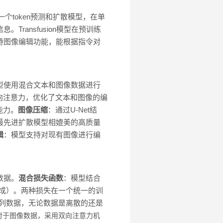
的下一个token预测和扩散模型，在单
Transfusion模型在预训练
支持图像编辑功能，能根据指令对
型使用混合文本和图像数据进行
向注意力，优化了文本和图像的编
能力。
图像压缩
：通过U-Net结
与当前最先进扩散模型相媲美的高质量
辑
：模型支持对现有图像进行编
数据。
混合损失函数
：模型结合
生成）。两种损失在一个统一的训
模态的序列数据，无论数据是离散的还是
对于图像数据，采用双向注意力机