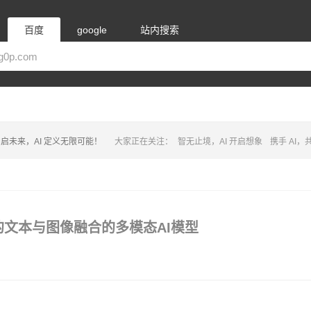
百度
google
站内搜索
启未来，AI 定义无限可能！
大家正在关注：
智无止境，AI 开启想象
携手 AI
ta推出的文本与图像融合的多模态AI模型