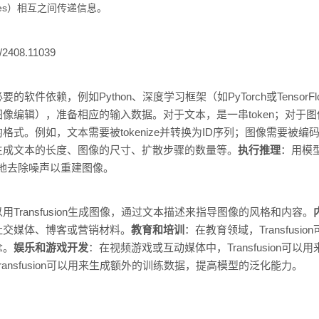
hes）相互之间传递信息。
f/2408.11039
软件依赖，例如Python、深度学习框架（如PyTorch或TensorF
像编辑），准备相应的输入数据。对于文本，是一串token；对于
式。例如，文本需要被tokenize并转换为ID序列；图像需要被编
生成文本的长度、图像的尺寸、扩散步骤的数量等。
执行推理
：用模
代地去除噪声以重建图像。
Transfusion生成图像，通过文本描述来指导图像的风格和内容。
社交媒体、博客或营销材料。
教育和培训
：在教育领域，Transfus
念。
娱乐和游戏开发
：在视频游戏或互动媒体中，Transfusion可
ansfusion可以用来生成额外的训练数据，提高模型的泛化能力。