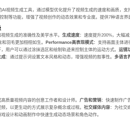
最新推出的AI视频生成工具，通过模型优化提升了视频生成的速度和画质，
刷、运镜控制等功能，增强了视频创作的动态效果和专业度。提供7种语言
级
和视频生成的准确性及美学水平。
生成速度
：速度提升200%，大幅
丝和羽毛更加栩栩如生。
Performance高表现模式
：支持画面主体进
下，用户可以通过涂抹选区和绘制轨迹来控制主体的运动方式。
运镜
生成
：通过提示词设置文本风格和动态，增强视频的叙事性。
多语言
成高质量视频内容的创意工作者和设计师。
广告和营销
：快速制作广
视频，以更生动的方式展示复杂概念或过程。
社交媒体内容
：为社交
游戏设计和动画制作中快速生成动态场景和角色动作。