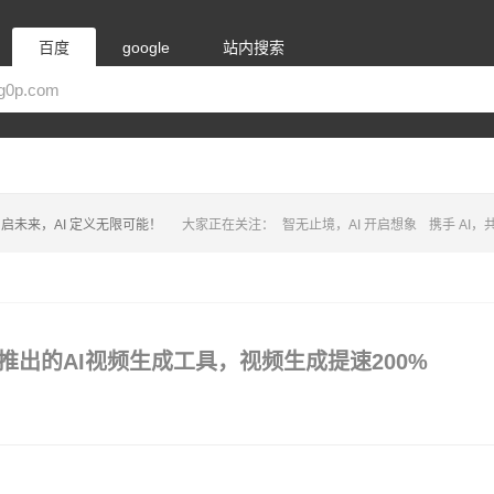
百度
google
站内搜索
启未来，AI 定义无限可能！
大家正在关注：
智无止境，AI 开启想象
携手 AI
 爱诗科技推出的AI视频生成工具，视频生成提速200%